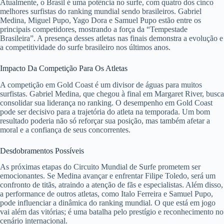
Atualmente, o Brasil é uma potência no surfe, com quatro dos cinco
melhores surfistas do ranking mundial sendo brasileiros. Gabriel
Medina, Miguel Pupo, Yago Dora e Samuel Pupo estão entre os
principais competidores, mostrando a força da “Tempestade
Brasileira”. A presença desses atletas nas finais demonstra a evolução e
a competitividade do surfe brasileiro nos últimos anos.
Impacto Da Competição Para Os Atletas
A competição em Gold Coast é um divisor de águas para muitos
surfistas. Gabriel Medina, que chegou à final em Margaret River, busca
consolidar sua liderança no ranking. O desempenho em Gold Coast
pode ser decisivo para a trajetória do atleta na temporada. Um bom
resultado poderia não só reforçar sua posição, mas também afetar a
moral e a confiança de seus concorrentes.
Desdobramentos Possíveis
As próximas etapas do Circuito Mundial de Surfe prometem ser
emocionantes. Se Medina avançar e enfrentar Filipe Toledo, será um
confronto de titãs, atraindo a atenção de fãs e especialistas. Além disso,
a performance de outros atletas, como Italo Ferreira e Samuel Pupo,
pode influenciar a dinâmica do ranking mundial. O que está em jogo
vai além das vitórias; é uma batalha pelo prestígio e reconhecimento no
cenário internacional.