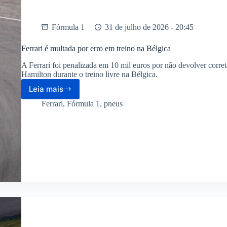
Fórmula 1
31 de julho de 2026 - 20:45
Ferrari é multada por erro em treino na Bélgica
A Ferrari foi penalizada em 10 mil euros por não devolver corre
Hamilton durante o treino livre na Bélgica.
Leia mais
Ferrari
é
Ferrari
,
Fórmula 1
,
pneus
multada
por
erro
em
treino
na
Bélgica