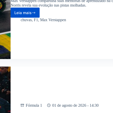
Max Verstappen compartilha suas memórias de aprendizado na c
Norris revela sua evolução nas pistas molhadas.
Leia mais
Especialista
na
chuvas
,
F1
,
Max Verstappen
chuva,
Verstappen
relembra
aulas
aos
4
anos
Fórmula 1
01 de agosto de 2026 - 14:30