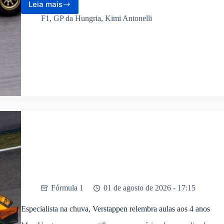
Leia mais
Próxima
corrida
F1
,
GP da Hungria
,
Kimi Antonelli
F1
2026:
data
do
GP
da
Hungria
Fórmula 1
01 de agosto de 2026 - 17:15
Especialista na chuva, Verstappen relembra aulas aos 4 anos