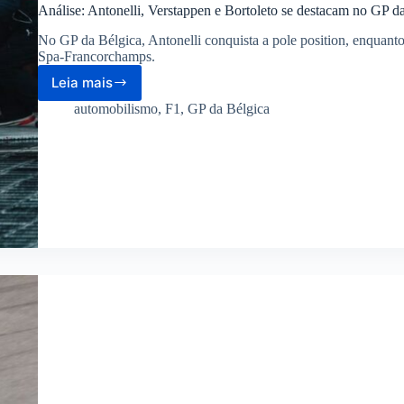
Análise: Antonelli, Verstappen e Bortoleto se destacam no GP d
No GP da Bélgica, Antonelli conquista a pole position, enquan
Spa-Francorchamps.
Leia mais
Análise:
Antonelli,
automobilismo
,
F1
,
GP da Bélgica
Verstappen
e
Bortoleto
se
destacam
no
GP
da
Bélgica