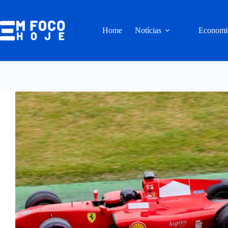
Pular
para
o
Home
Notícias
Economi
conteúdo