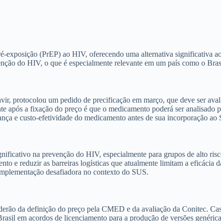
pré-exposição (PrEP) ao HIV, oferecendo uma alternativa significativa 
ão do HIV, o que é especialmente relevante em um país como o Brasil
pavir, protocolou um pedido de precificação em março, que deve ser 
ente após a fixação do preço é que o medicamento poderá ser analisad
gurança e custo-efetividade do medicamento antes de sua incorporação ao
nificativo na prevenção do HIV, especialmente para grupos de alto ris
nto e reduzir as barreiras logísticas que atualmente limitam a eficácia 
a implementação desafiadora no contexto do SUS.
erão da definição do preço pela CMED e da avaliação da Conitec. Cas
 Brasil em acordos de licenciamento para a produção de versões genéri