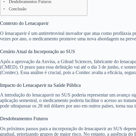
Desdobramentos Futuros
Conclusão
Contexto do Lenacapavir
O lenacapavir é um antirretroviral inovador que atua como profilaxia 
vezes por ano, o medicamento promove uma nova abordagem na prevenç
Cenário Atual da Incorporação ao SUS
Após a aprovação da Anvisa, a Gilead Sciences, fabricante do lenaca
(CMED). O prazo para essa definição vai até o dia 3 de junho, e som
(Conitec). Essa análise é crucial, pois a Conitec avalia a eficácia, se
Impacto do Lenacapavir na Saúde Pública
A introdução do lenacapavir no SUS poderia representar um avanço sig
aplicação semestral, o medicamento poderia facilitar o acesso ao tratame
pode ultrapassar os 28 mil dólares por ano em outros países, torna su
Desdobramentos Futuros
Os próximos passos para a incorporação do lenacapavir ao SUS depend
gradual, priorizando grupos de maior risco. No entanto, a ausência do