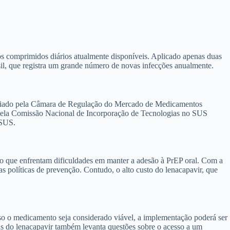
aos comprimidos diários atualmente disponíveis. Aplicado apenas duas
, que registra um grande número de novas infecções anualmente.
avaliado pela Câmara de Regulação do Mercado de Medicamentos
o pela Comissão Nacional de Incorporação de Tecnologias no SUS
 SUS.
co que enfrentam dificuldades em manter a adesão à PrEP oral. Com a
das políticas de prevenção. Contudo, o alto custo do lenacapavir, que
o o medicamento seja considerado viável, a implementação poderá ser
cas do lenacapavir também levanta questões sobre o acesso a um