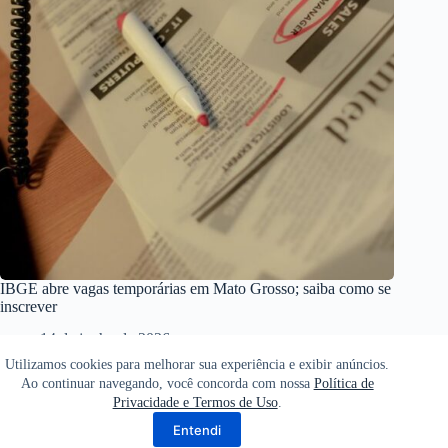
IBGE abre vagas temporárias em Mato Grosso; saiba como se
inscrever
14 de junho de 2026
Utilizamos cookies para melhorar sua experiência e exibir anúncios.
Ao continuar navegando, você concorda com nossa
Política de
Privacidade e Termos de Uso
.
Home
Política de Privacidade
Termos de Uso
Entendi
Sobre
Contato