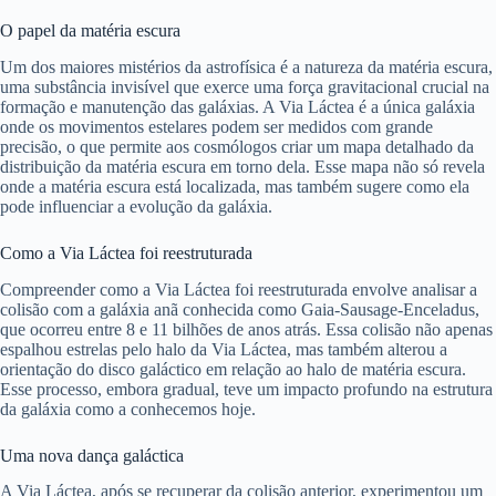
O papel da matéria escura
Um dos maiores mistérios da astrofísica é a natureza da matéria escura,
uma substância invisível que exerce uma força gravitacional crucial na
formação e manutenção das galáxias. A Via Láctea é a única galáxia
onde os movimentos estelares podem ser medidos com grande
precisão, o que permite aos cosmólogos criar um mapa detalhado da
distribuição da matéria escura em torno dela. Esse mapa não só revela
onde a matéria escura está localizada, mas também sugere como ela
pode influenciar a evolução da galáxia.
Como a Via Láctea foi reestruturada
Compreender como a Via Láctea foi reestruturada envolve analisar a
colisão com a galáxia anã conhecida como Gaia-Sausage-Enceladus,
que ocorreu entre 8 e 11 bilhões de anos atrás. Essa colisão não apenas
espalhou estrelas pelo halo da Via Láctea, mas também alterou a
orientação do disco galáctico em relação ao halo de matéria escura.
Esse processo, embora gradual, teve um impacto profundo na estrutura
da galáxia como a conhecemos hoje.
Uma nova dança galáctica
A Via Láctea, após se recuperar da colisão anterior, experimentou um