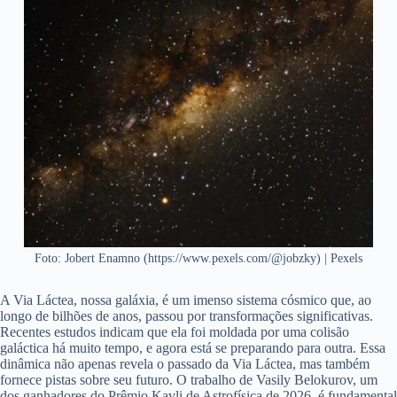
Foto: Jobert Enamno (https://www.pexels.com/@jobzky) | Pexels
A Via Láctea, nossa galáxia, é um imenso sistema cósmico que, ao
longo de bilhões de anos, passou por transformações significativas.
Recentes estudos indicam que ela foi moldada por uma colisão
galáctica há muito tempo, e agora está se preparando para outra. Essa
dinâmica não apenas revela o passado da Via Láctea, mas também
fornece pistas sobre seu futuro. O trabalho de Vasily Belokurov, um
dos ganhadores do Prêmio Kavli de Astrofísica de 2026, é fundamental