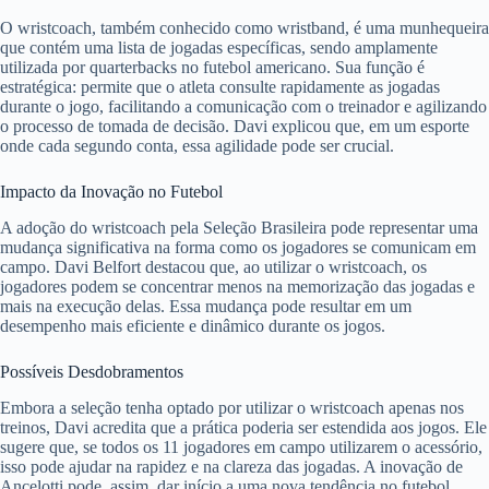
O wristcoach, também conhecido como wristband, é uma munhequeira
que contém uma lista de jogadas específicas, sendo amplamente
utilizada por quarterbacks no futebol americano. Sua função é
estratégica: permite que o atleta consulte rapidamente as jogadas
durante o jogo, facilitando a comunicação com o treinador e agilizando
o processo de tomada de decisão. Davi explicou que, em um esporte
onde cada segundo conta, essa agilidade pode ser crucial.
Impacto da Inovação no Futebol
A adoção do wristcoach pela Seleção Brasileira pode representar uma
mudança significativa na forma como os jogadores se comunicam em
campo. Davi Belfort destacou que, ao utilizar o wristcoach, os
jogadores podem se concentrar menos na memorização das jogadas e
mais na execução delas. Essa mudança pode resultar em um
desempenho mais eficiente e dinâmico durante os jogos.
Possíveis Desdobramentos
Embora a seleção tenha optado por utilizar o wristcoach apenas nos
treinos, Davi acredita que a prática poderia ser estendida aos jogos. Ele
sugere que, se todos os 11 jogadores em campo utilizarem o acessório,
isso pode ajudar na rapidez e na clareza das jogadas. A inovação de
Ancelotti pode, assim, dar início a uma nova tendência no futebol,