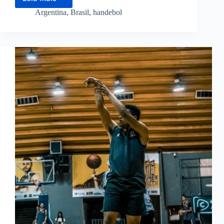
Brasil
vice
Argentina
,
Brasil
,
handebol
campeonato
handebol
após
derrota
emocionante
para
Argentina