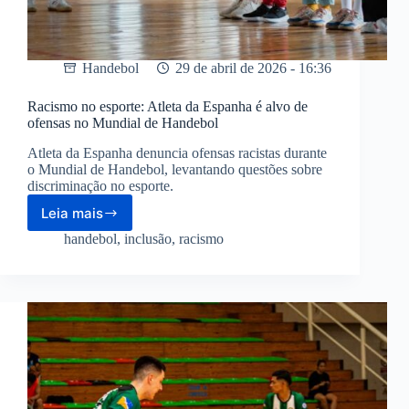
Handebol
29 de abril de 2026 - 16:36
Racismo no esporte: Atleta da Espanha é alvo de
ofensas no Mundial de Handebol
Atleta da Espanha denuncia ofensas racistas durante
o Mundial de Handebol, levantando questões sobre
discriminação no esporte.
Leia mais
Racismo
no
handebol
,
inclusão
,
racismo
esporte:
Atleta
da
Espanha
é
alvo
de
ofensas
no