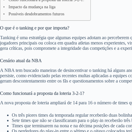
Impacto da mudança na liga
Possíveis desdobramentos futuros
O que é o tanking e por que importa?
Tanking é uma estratégia que algumas equipes adotam ao perceberem qu
jogadores principais ou coloca em quadra atletas menos experientes, vi
gera críticas, pois compromete a integridade das competições e a experi
Cenário atual da NBA
A NBA tem buscado maneiras de desincentivar o tanking há alguns anos. 
persiste, como evidenciado pelas recentes multas aplicadas a equipes 
geram descontentamento entre os fãs e questionamentos sobre a competi
Como funcionará a proposta da loteria 3-2-1?
A nova proposta de loteria ampliará de 14 para 16 o número de times qu
Os três piores times da temporada regular receberão duas bolinha
Sete times que não se classificaram para o play-in receberão três 
Times que terminarem na nona e na décima posições de cada con
Os perdedores do play-in entre o sétimo e o oitavo colocados te