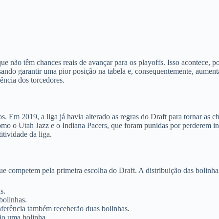
e não têm chances reais de avançar para os playoffs. Isso acontece, 
sando garantir uma pior posição na tabela e, consequentemente, aumenta
ência dos torcedores.
Em 2019, a liga já havia alterado as regras do Draft para tornar as cha
como o Utah Jazz e o Indiana Pacers, que foram punidas por perderem i
tividade da liga.
e competem pela primeira escolha do Draft. A distribuição das bolinhas 
s.
bolinhas.
ferência também receberão duas bolinhas.
rão uma bolinha.