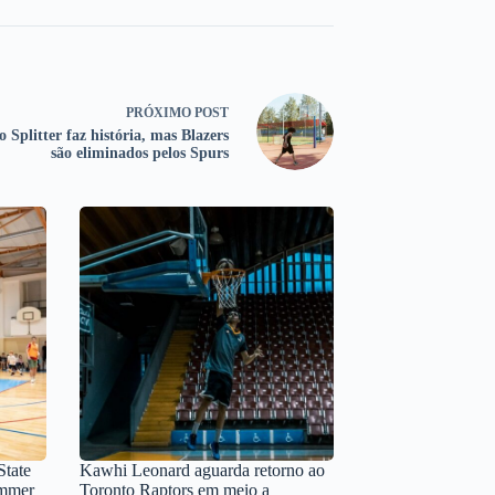
PRÓXIMO
POST
o Splitter faz história, mas Blazers
são eliminados pelos Spurs
State
Kawhi Leonard aguarda retorno ao
ummer
Toronto Raptors em meio a