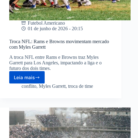
Futebol Americano
01 de junho de 2026 - 20:15
Troca NFL: Rams e Browns movimentam mercado
com Myles Garrett
A troca NFL entre Rams e Browns traz Myles
Garrett para Los Angeles, impactando a liga e o
futuro dos dois times.
Leia mais
Troca
NFL:
conflito
,
Myles Garrett
,
troca de time
Rams
e
Browns
movimentam
mercado
com
Myles
Garrett