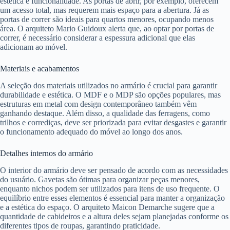
estética e funcionalidade. As portas de abrir, por exemplo, oferecem
um acesso total, mas requerem mais espaço para a abertura. Já as
portas de correr são ideais para quartos menores, ocupando menos
área. O arquiteto Mario Guidoux alerta que, ao optar por portas de
correr, é necessário considerar a espessura adicional que elas
adicionam ao móvel.
Materiais e acabamentos
A seleção dos materiais utilizados no armário é crucial para garantir
durabilidade e estética. O MDF e o MDP são opções populares, mas
estruturas em metal com design contemporâneo também vêm
ganhando destaque. Além disso, a qualidade das ferragens, como
trilhos e corrediças, deve ser priorizada para evitar desgastes e garantir
o funcionamento adequado do móvel ao longo dos anos.
Detalhes internos do armário
O interior do armário deve ser pensado de acordo com as necessidades
do usuário. Gavetas são ótimas para organizar peças menores,
enquanto nichos podem ser utilizados para itens de uso frequente. O
equilíbrio entre esses elementos é essencial para manter a organização
e a estética do espaço. O arquiteto Maicon Demarche sugere que a
quantidade de cabideiros e a altura deles sejam planejadas conforme os
diferentes tipos de roupas, garantindo praticidade.