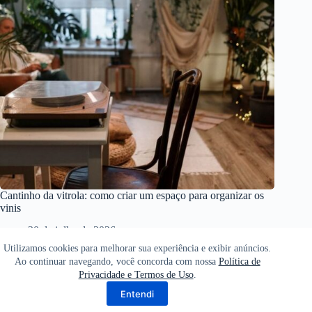
Cantinho da vitrola: como criar um espaço para organizar os
vinis
30 de julho de 2026
Utilizamos cookies para melhorar sua experiência e exibir anúncios.
Ao continuar navegando, você concorda com nossa
Política de
Privacidade e Termos de Uso
.
Home
Política de Privacidade
Termos de Uso
Entendi
Sobre
Contato