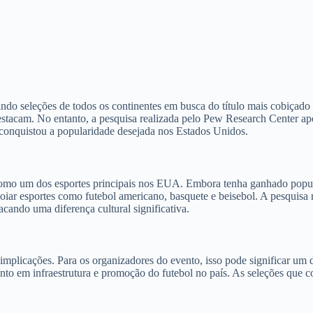
indo seleções de todos os continentes em busca do título mais cobiçad
estacam. No entanto, a pesquisa realizada pelo Pew Research Center ap
 conquistou a popularidade desejada nos Estados Unidos.
r como um dos esportes principais nos EUA. Embora tenha ganhado popul
apoiar esportes como futebol americano, basquete e beisebol. A pesquis
cando uma diferença cultural significativa.
implicações. Para os organizadores do evento, isso pode significar um
mento em infraestrutura e promoção do futebol no país. As seleções que