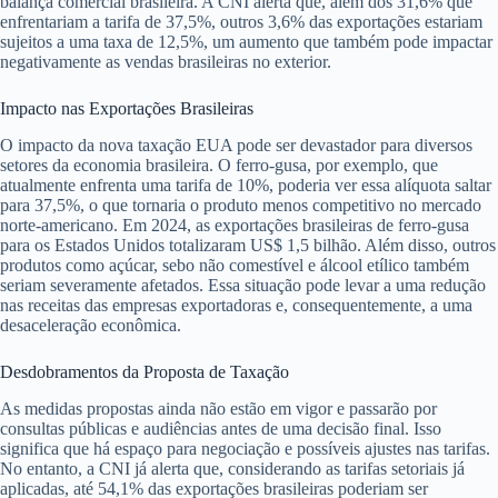
balança comercial brasileira. A CNI alerta que, além dos 31,6% que
enfrentariam a tarifa de 37,5%, outros 3,6% das exportações estariam
sujeitos a uma taxa de 12,5%, um aumento que também pode impactar
negativamente as vendas brasileiras no exterior.
Impacto nas Exportações Brasileiras
O impacto da nova taxação EUA pode ser devastador para diversos
setores da economia brasileira. O ferro-gusa, por exemplo, que
atualmente enfrenta uma tarifa de 10%, poderia ver essa alíquota saltar
para 37,5%, o que tornaria o produto menos competitivo no mercado
norte-americano. Em 2024, as exportações brasileiras de ferro-gusa
para os Estados Unidos totalizaram US$ 1,5 bilhão. Além disso, outros
produtos como açúcar, sebo não comestível e álcool etílico também
seriam severamente afetados. Essa situação pode levar a uma redução
nas receitas das empresas exportadoras e, consequentemente, a uma
desaceleração econômica.
Desdobramentos da Proposta de Taxação
As medidas propostas ainda não estão em vigor e passarão por
consultas públicas e audiências antes de uma decisão final. Isso
significa que há espaço para negociação e possíveis ajustes nas tarifas.
No entanto, a CNI já alerta que, considerando as tarifas setoriais já
aplicadas, até 54,1% das exportações brasileiras poderiam ser